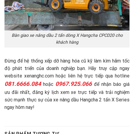
Bàn giao xe nâng dầu 2 tấn dòng X Hangcha CPCD20 cho
khách hàng
Đừng để hệ thống xếp dỡ hàng hóa cũ kỹ làm kìm hãm tốc
độ phát triển của doanh nghiệp bạn. Hãy truy cập ngay
website xenanghc.com hoặc liên hệ trực tiếp qua hotline
081.6666.084
0967.925.066
hoặc
để nhận báo giá
ưu đãi nhất, đăng ký lịch xem xe trực tiếp và trải nghiệm
sức mạnh thực sự của xe nâng dầu Hangcha 2 tấn X Series
ngay hôm nay!
SẢN PHẨM TƯƠNG TỰ