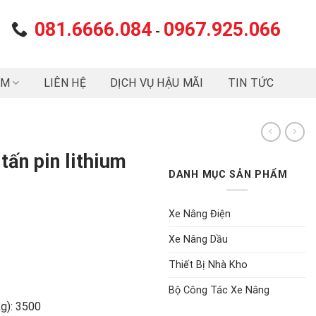
081.6666.084
0967.925.066
-
ẨM
LIÊN HỆ
DỊCH VỤ HẬU MÃI
TIN TỨC
tấn pin lithium
DANH MỤC SẢN PHẨM
Xe Nâng Điện
Xe Nâng Dầu
Thiết Bị Nhà Kho
Bộ Công Tác Xe Nâng
g): 3500