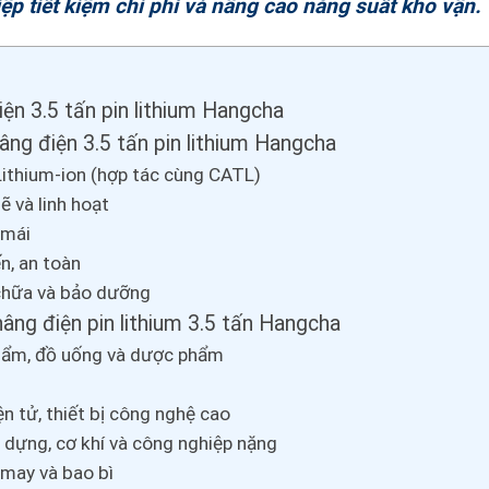
ệp tiết kiệm chi phí và nâng cao năng suất kho vận.
ện 3.5 tấn pin lithium Hangcha
âng điện 3.5 tấn pin lithium Hangcha
Lithium-ion (hợp tác cùng CATL)
 và linh hoạt
 mái
n, an toàn
 chữa và bảo dưỡng
ng điện pin lithium 3.5 tấn Hangcha
hẩm, đồ uống và dược phẩm
ện tử, thiết bị công nghệ cao
y dựng, cơ khí và công nghiệp nặng
 may và bao bì