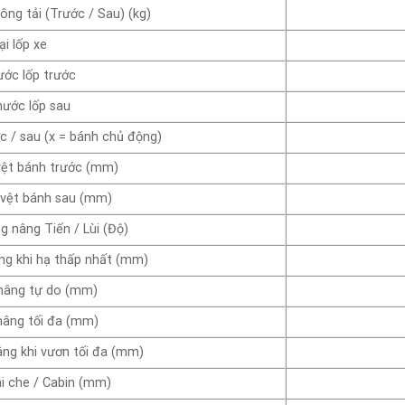
hông tải (Trước / Sau) (kg)
ại lốp xe
ước lốp trước
hước lốp sau
c / sau (x = bánh chủ động)
ệt bánh trước (mm)
vệt bánh sau (mm)
g nâng Tiến / Lùi (Độ)
ng khi hạ thấp nhất (mm)
nâng tự do (mm)
nâng tối đa (mm)
ng khi vươn tối đa (mm)
i che / Cabin (mm)