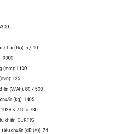
5
 5300
 / Lùi (Độ): 5 / 10
): 3000
ng (mm): 1100
(mm): 125
iện (V/Ah): 80 / 500
 chuẩn (kg): 1405
: 1028 × 710 × 780
ều khiển: CURTIS
 tiêu chuẩn (dB (A)): 74