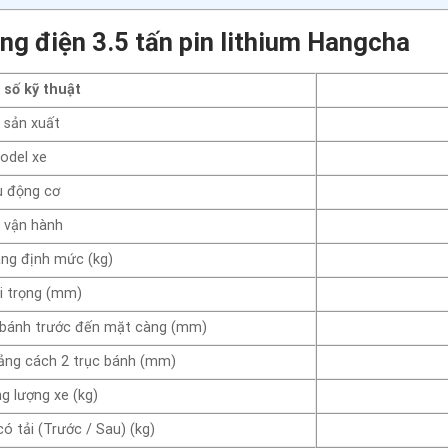
ng điện 3.5 tấn pin lithium Hangcha
số kỹ thuật
 sản xuất
odel xe
u động cơ
 vận hành
âng định mức (kg)
i trọng (mm)
 bánh trước đến mặt càng (mm)
oảng cách 2 trục bánh (mm)
g lượng xe (kg)
có tải (Trước / Sau) (kg)