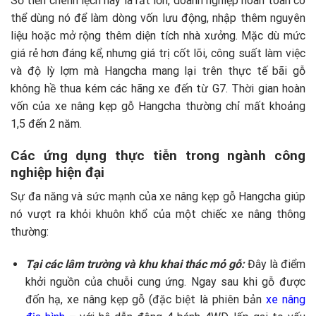
Số tiền chênh lệch này là rất lớn, doanh nghiệp hoàn toàn có
thể dùng nó để làm dòng vốn lưu động, nhập thêm nguyên
liệu hoặc mở rộng thêm diện tích nhà xưởng. Mặc dù mức
giá rẻ hơn đáng kể, nhưng giá trị cốt lõi, công suất làm việc
và độ lỳ lợm mà Hangcha mang lại trên thực tế bãi gỗ
không hề thua kém các hãng xe đến từ G7. Thời gian hoàn
vốn của xe nâng kẹp gỗ Hangcha thường chỉ mất khoảng
1,5 đến 2 năm.
Các ứng dụng thực tiễn trong ngành công
nghiệp hiện đại
Sự đa năng và sức mạnh của xe nâng kẹp gỗ Hangcha giúp
nó vượt ra khỏi khuôn khổ của một chiếc xe nâng thông
thường:
Tại các lâm trường và khu khai thác mỏ gỗ:
Đây là điểm
khởi nguồn của chuỗi cung ứng. Ngay sau khi gỗ được
đốn hạ, xe nâng kẹp gỗ (đặc biệt là phiên bản
xe nâng