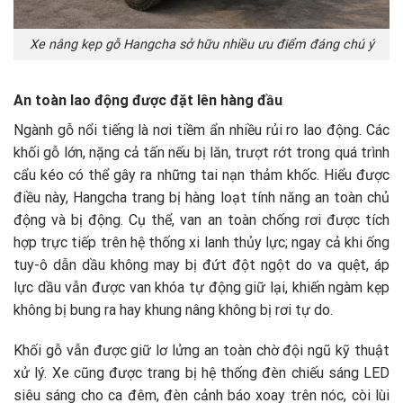
Xe nâng kẹp gỗ Hangcha sở hữu nhiều ưu điểm đáng chú ý
An toàn lao động được đặt lên hàng đầu
Ngành gỗ nổi tiếng là nơi tiềm ẩn nhiều rủi ro lao động. Các
khối gỗ lớn, nặng cả tấn nếu bị lăn, trượt rớt trong quá trình
cẩu kéo có thể gây ra những tai nạn thảm khốc. Hiểu được
điều này, Hangcha trang bị hàng loạt tính năng an toàn chủ
động và bị động. Cụ thể, van an toàn chống rơi được tích
hợp trực tiếp trên hệ thống xi lanh thủy lực; ngay cả khi ống
tuy-ô dẫn dầu không may bị đứt đột ngột do va quệt, áp
lực dầu vẫn được van khóa tự động giữ lại, khiến ngàm kẹp
không bị bung ra hay khung nâng không bị rơi tự do.
Khối gỗ vẫn được giữ lơ lửng an toàn chờ đội ngũ kỹ thuật
xử lý. Xe cũng được trang bị hệ thống đèn chiếu sáng LED
siêu sáng cho ca đêm, đèn cảnh báo xoay trên nóc, còi lùi