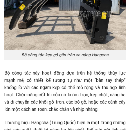
Bộ công tác kẹp gỗ gắn trên xe nâng Hangcha
Bộ công tác này hoạt động dựa trên hệ thống thủy lực
mạnh mẽ, có thiết kế tương tự như một “bàn tay thép”
khổng lồ với các ngàm kẹp có thể mở rộng và thu hẹp linh
hoạt. Chức năng cốt lõi của nó là ôm trọn, kẹp chặt, nâng hạ
và di chuyển các khối gỗ tròn, các bó gỗ, hoặc các cành cây
lớn một cách an toàn, chắc chắn và nhịp nhàng.
Thương hiệu Hangcha (Trung Quốc) hiện là một trong những
nhà sản xuất thiết bị nâng hạ lớn nhất thế giới với lịch sử