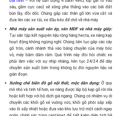
địa hình
– với hệ dẫn động 4 bánh 4WD, lốp gai to vấu
sâu, gầm cực cao) sẽ xông pha thẳng vào các bãi đất
bùn lầy, đồi dốc. Chúng gắp các thân gỗ lớn vừa cắt và
đưa lên các xe tải, xe đầu kéo để chở về nhà máy.
Nhà máy sản xuất ván ép, ván MDF và nhà máy giấy:
Tại sân tập kết nguyên liệu rộng hàng hecta, xe nâng kẹp
hoạt động không ngừng nghỉ. Chúng liên tục gắp các cây
gỗ tròn, cành nhánh thả vào băng chuyền của máy bóc
vỏ, máy băm dăm răm. Quá trình này đòi hỏi chiếc xe
phải làm việc với sự nhịp nhàng, liên tục 24/24 để dây
chuyền sản xuất bên trong không bị đói nguyên liệu và
gián đoạn.
Xưởng chế biến đồ gỗ nội thất, mộc dân dụng:
Ở quy
mô nhỏ và tinh tế hơn, xe nâng được lắp bộ kẹp gỗ rời nĩa
hoặc kết hợp với bộ dịch giá ngang. Chúng có nhiệm vụ di
chuyển các khối gỗ xẻ vuông vức, khối gỗ phôi sắp xếp
vào lò sấy nhiệt hoặc đưa vào kho lưu trữ một cách ngay
ngắn, chính xác từng centimet để tiết kiệm diện tích bề