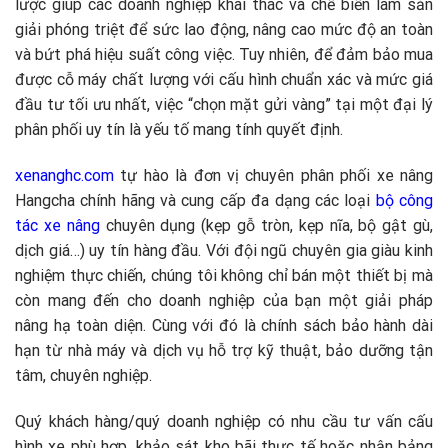
lược giúp các doanh nghiệp khai thác và chế biến lâm sản
giải phóng triệt để sức lao động, nâng cao mức độ an toàn
và bứt phá hiệu suất công việc. Tuy nhiên, để đảm bảo mua
được cỗ máy chất lượng với cấu hình chuẩn xác và mức giá
đầu tư tối ưu nhất, việc “chọn mặt gửi vàng” tại một đại lý
phân phối uy tín là yếu tố mang tính quyết định.
xenanghc.com
tự hào là đơn vị chuyên phân phối xe nâng
Hangcha chính hãng và cung cấp đa dạng các loại
bộ công
tác xe nâng
chuyên dụng (kẹp gỗ tròn, kẹp nĩa, bộ gật gù,
dịch giá…) uy tín hàng đầu. Với đội ngũ chuyên gia giàu kinh
nghiệm thực chiến, chúng tôi không chỉ bán một thiết bị mà
còn mang đến cho doanh nghiệp của bạn một giải pháp
nâng hạ toàn diện. Cùng với đó là chính sách bảo hành dài
hạn từ nhà máy và dịch vụ hỗ trợ kỹ thuật, bảo dưỡng tận
tâm, chuyên nghiệp.
Quý khách hàng/quý doanh nghiệp có nhu cầu tư vấn cấu
hình xe phù hợp, khảo sát kho bãi thực tế hoặc nhận bảng