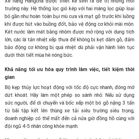
Xe nâng Hangcha được thiết kế sinh ra để trị những môi
trường này. Hệ thống lọc gió kép với hai màng lọc giúp loại
bỏ gần như hoàn toàn bụi mù cưa và mạt gỗ trước khi luồng
khí được hút vào buồng đốt, bảo vệ động cơ khỏi mài mòn.
Két nước làm mát bằng nhôm được mở rộng với dung tích
lớn, các lá tản nhiệt xếp thưa để không bị kẹt dăm gỗ, đảm
bảo động cơ không bị quá nhiệt dù phải vận hành liên tục
dưới thời tiết mùa hè nóng bức.
Khả năng tối ưu hóa quy trình làm việc, tiết kiệm thời
gian
Bộ kẹp thủy lực hoạt động với tốc độ cực nhanh, đóng mở
dứt khoát. Hãy làm một phép so sánh nhỏ: Nếu sử dụng
sức người, để di chuyển và bốc xếp một bó gỗ nặng 3 tấn
từ bãi tập kết lên thùng xe tải siêu trường siêu trọng,
doanh nghiệp có thể mất đến cả nửa giờ đồng hồ cùng với
đội ngũ 4-5 nhân công khỏe mạnh.