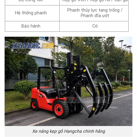
Phanh thủy lực tang trống /
Hệ thống phanh
Phanh đĩa ướt
Bảo hành
Có
Xe nâng kẹp gỗ Hangcha chính hãng