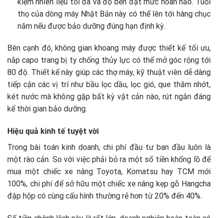
kiệm nhiên liệu tối đa và độ bền đạt mức hoàn hảo. Tuổi
thọ của dòng máy Nhật Bản này có thể lên tới hàng chục
năm nếu được bảo dưỡng đúng hạn định kỳ.
Bên cạnh đó, không gian khoang máy được thiết kế tối ưu,
nắp capo trang bị ty chống thủy lực có thể mở góc rộng tới
80 độ. Thiết kế này giúp các thợ máy, kỹ thuật viên dễ dàng
tiếp cận các vị trí như bầu lọc dầu, lọc gió, que thăm nhớt,
két nước mà không gặp bất kỳ vật cản nào, rút ngắn đáng
kể thời gian bảo dưỡng.
Hiệu quả kinh tế tuyệt vời
Trong bài toán kinh doanh, chi phí đầu tư ban đầu luôn là
một rào cản. So với việc phải bỏ ra một số tiền khổng lồ để
mua một chiếc xe nâng Toyota, Komatsu hay TCM mới
100%, chi phí để sở hữu một chiếc xe nâng kẹp gỗ Hangcha
đập hộp có cùng cấu hình thường rẻ hơn từ 20% đến 40%.