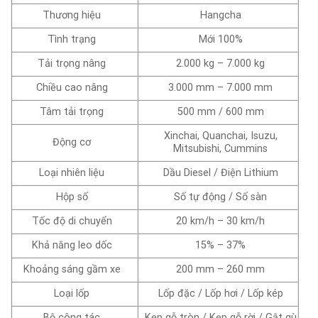
Thương hiệu
Hangcha
Tình trạng
Mới 100%
Tải trọng nâng
2.000 kg – 7.000 kg
Chiều cao nâng
3.000 mm – 7.000 mm
Tâm tải trọng
500 mm / 600 mm
Xinchai, Quanchai, Isuzu,
Động cơ
Mitsubishi, Cummins
Loại nhiên liệu
Dầu Diesel / Điện Lithium
Hộp số
Số tự động / Số sàn
Tốc độ di chuyển
20 km/h – 30 km/h
Khả năng leo dốc
15% – 37%
Khoảng sáng gầm xe
200 mm – 260 mm
Loại lốp
Lốp đặc / Lốp hơi / Lốp kép
Bộ công tác
Kẹp gỗ tròn / Kẹp gỗ rời / Gật gù