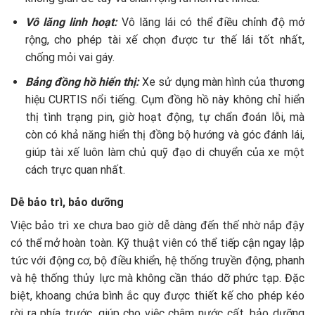
Vô lăng linh hoạt:
Vô lăng lái có thể điều chỉnh độ mở
rộng, cho phép tài xế chọn được tư thế lái tốt nhất,
chống mỏi vai gáy.
Bảng đồng hồ hiển thị:
Xe sử dụng màn hình của thương
hiệu CURTIS nổi tiếng. Cụm đồng hồ này không chỉ hiển
thị tình trạng pin, giờ hoạt động, tự chẩn đoán lỗi, mà
còn có khả năng hiển thị đồng bộ hướng và góc đánh lái,
giúp tài xế luôn làm chủ quỹ đạo di chuyển của xe một
cách trực quan nhất.
Dễ bảo trì, bảo dưỡng
Việc bảo trì xe chưa bao giờ dễ dàng đến thế nhờ nắp đậy
có thể mở hoàn toàn. Kỹ thuật viên có thể tiếp cận ngay lập
tức với động cơ, bộ điều khiển, hệ thống truyền động, phanh
và hệ thống thủy lực mà không cần tháo dỡ phức tạp. Đặc
biệt, khoang chứa bình ắc quy được thiết kế cho phép kéo
rời ra phía trước, giúp cho việc châm nước cất, bảo dưỡng