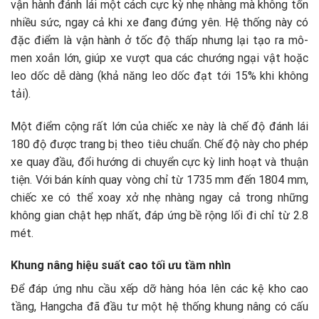
vận hành đánh lái một cách cực kỳ nhẹ nhàng mà không tốn
nhiều sức, ngay cả khi xe đang đứng yên. Hệ thống này có
đặc điểm là vận hành ở tốc độ thấp nhưng lại tạo ra mô-
men xoắn lớn, giúp xe vượt qua các chướng ngại vật hoặc
leo dốc dễ dàng (khả năng leo dốc đạt tới 15% khi không
tải).
Một điểm cộng rất lớn của chiếc xe này là chế độ đánh lái
180 độ được trang bị theo tiêu chuẩn. Chế độ này cho phép
xe quay đầu, đổi hướng di chuyển cực kỳ linh hoạt và thuận
tiện. Với bán kính quay vòng chỉ từ 1735 mm đến 1804 mm,
chiếc xe có thể xoay xở nhẹ nhàng ngay cả trong những
không gian chật hẹp nhất, đáp ứng bề rộng lối đi chỉ từ 2.8
mét.
Khung nâng hiệu suất cao tối ưu tầm nhìn
Để đáp ứng nhu cầu xếp dỡ hàng hóa lên các kệ kho cao
tầng, Hangcha đã đầu tư một hệ thống khung nâng có cấu