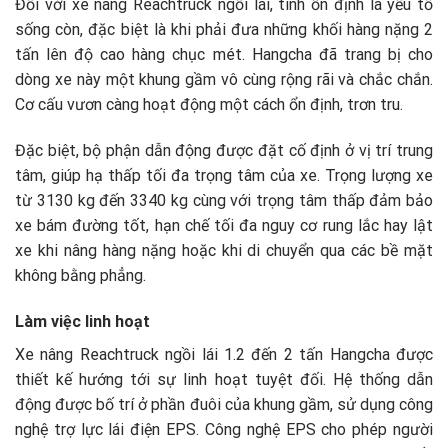
Đối với xe nâng Reachtruck ngồi lái, tính ổn định là yếu tố
sống còn, đặc biệt là khi phải đưa những khối hàng nặng 2
tấn lên độ cao hàng chục mét. Hangcha đã trang bị cho
dòng xe này một khung gầm vô cùng rộng rãi và chắc chắn.
Cơ cấu vươn càng hoạt động một cách ổn định, trơn tru.
Đặc biệt, bộ phận dẫn động được đặt cố định ở vị trí trung
tâm, giúp hạ thấp tối đa trọng tâm của xe. Trọng lượng xe
từ 3130 kg đến 3340 kg cùng với trọng tâm thấp đảm bảo
xe bám đường tốt, hạn chế tối đa nguy cơ rung lắc hay lật
xe khi nâng hàng nặng hoặc khi di chuyển qua các bề mặt
không bằng phẳng.
Làm việc linh hoạt
Xe nâng Reachtruck ngồi lái 1.2 đến 2 tấn Hangcha được
thiết kế hướng tới sự linh hoạt tuyệt đối. Hệ thống dẫn
động được bố trí ở phần đuôi của khung gầm, sử dụng công
nghệ trợ lực lái điện EPS. Công nghệ EPS cho phép người