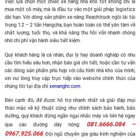
Việc lựa chọn một chiếc xe nâng nhà kho tốt không chỉ là
mua một cỗ máy, mà là đầu tư vào một giải pháp logistics
dài hạn. Với dòng sản phẩm xe nâng Reachtruck ngồi lái tải
trọng 1.2 – 2 tấn Hangcha, bạn hoàn toàn có thể yên tâm về
chất lượng, tuổi thọ, và khả năng thu hồi vốn nhanh chóng
nhờ chi phí vận hành siêu tiết kiệm.
Quý khách hàng là cá nhân, đại lý hay doanh nghiệp có nhu
cầu tìm hiểu sâu hơn, nhận báo giá chi tiết, hoặc cần tư vấn
các dòng sản phẩm phù hợp với cấu hình nhà kho của mình,
xin vui lòng truy cập trực tiếp vào website chính thức của
chúng tôi tại địa chỉ
xenanghc.com
.
Bên cạnh đó, để được hỗ trợ nhanh nhất và giải đáp mọi
thắc mắc về kỹ thuật cũng như chính sách bảo hành, bảo
dưỡng, quý khách đừng ngần ngại nhấc máy và liên hệ ngay
081.6666.084 –
qua các đường dây nóng:
0967.925.066
. Đội ngũ chuyên gia giàu kinh nghiệm của