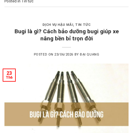
Posted in
Tin tức
DỊCH VỤ HẬU MÃI
,
TIN TỨC
Bugi là gì? Cách bảo dưỡng bugi giúp xe
nâng bền bỉ trọn đời
POSTED ON
23/06/2026
BY
ĐẠI QUANG
23
Th6