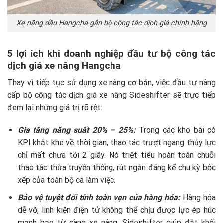
Xe nâng dầu Hangcha gắn bộ công tác dịch giá chính hãng
5 lợi ích khi doanh nghiệp đầu tư bộ công tác
dịch giá xe nâng Hangcha
Thay vì tiếp tục sử dụng xe nâng cơ bản, việc đầu tư nâng
cấp bộ công tác dịch giá xe nâng Sideshifter sẽ trực tiếp
đem lại những giá trị rõ rệt:
Gia tăng năng suất 20% – 25%:
Trong các kho bãi có
KPI khắt khe về thời gian, thao tác trượt ngang thủy lực
chỉ mất chưa tới 2 giây. Nó triệt tiêu hoàn toàn chuỗi
thao tác thừa truyền thống, rút ngắn đáng kể chu kỳ bốc
xếp của toàn bộ ca làm việc.
Bảo vệ tuyệt đối tính toàn vẹn của hàng hóa:
Hàng hóa
dễ vỡ, linh kiện điện tử không thể chịu được lực ép húc
mạnh bạo từ càng xe nâng. Sideshifter giúp đặt khối