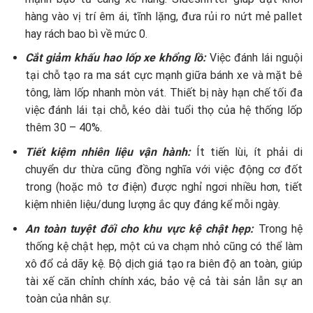
hàng vào vị trí êm ái, tĩnh lặng, đưa rủi ro nứt mẻ pallet
hay rách bao bì về mức 0.
Cắt giảm khấu hao lốp xe khổng lồ:
Việc đánh lái nguội
tại chỗ tạo ra ma sát cực mạnh giữa bánh xe và mặt bê
tông, làm lốp nhanh mòn vát. Thiết bị này hạn chế tối đa
việc đánh lái tại chỗ, kéo dài tuổi thọ của hệ thống lốp
thêm 30 – 40%.
Tiết kiệm nhiên liệu vận hành:
Ít tiến lùi, ít phải di
chuyển dư thừa cũng đồng nghĩa với việc động cơ đốt
trong (hoặc mô tơ điện) được nghỉ ngơi nhiều hơn, tiết
kiệm nhiên liệu/dung lượng ắc quy đáng kể mỗi ngày.
An toàn tuyệt đối cho khu vực kệ chật hẹp:
Trong hệ
thống kệ chật hẹp, một cú va chạm nhỏ cũng có thể làm
xô đổ cả dãy kệ. Bộ dịch giá tạo ra biên độ an toàn, giúp
tài xế căn chỉnh chính xác, bảo vệ cả tài sản lẫn sự an
toàn của nhân sự.