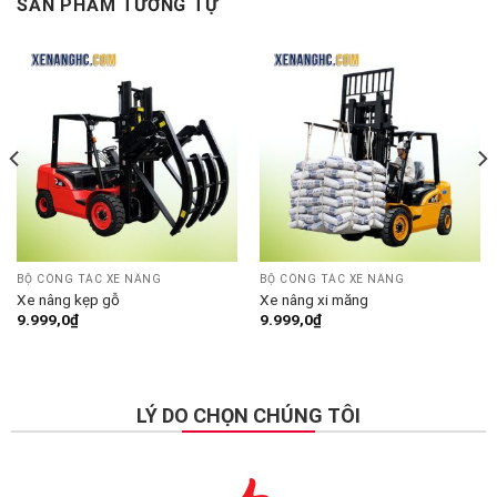
SẢN PHẨM TƯƠNG TỰ
BỘ CÔNG TÁC XE NÂNG
BỘ CÔNG TÁC XE NÂNG
Xe nâng kẹp gỗ
Xe nâng xi măng
9.999,0
₫
9.999,0
₫
LÝ DO CHỌN CHÚNG TÔI