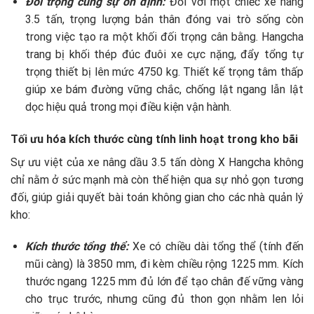
Đối trọng cùng sự ổn định:
Đối với một chiếc xe nâng
3.5 tấn, trọng lượng bản thân đóng vai trò sống còn
trong việc tạo ra một khối đối trọng cân bằng. Hangcha
trang bị khối thép đúc đuôi xe cực nặng, đẩy tổng tự
trọng thiết bị lên mức 4750 kg. Thiết kế trọng tâm thấp
giúp xe bám đường vững chắc, chống lật ngang lẫn lật
dọc hiệu quả trong mọi điều kiện vận hành.
Tối ưu hóa kích thước cùng tính linh hoạt trong kho bãi
Sự ưu việt của xe nâng dầu 3.5 tấn dòng X Hangcha không
chỉ nằm ở sức mạnh mà còn thể hiện qua sự nhỏ gọn tương
đối, giúp giải quyết bài toán không gian cho các nhà quản lý
kho:
Kích thước tổng thể:
Xe có chiều dài tổng thể (tính đến
mũi càng) là 3850 mm, đi kèm chiều rộng 1225 mm. Kích
thước ngang 1225 mm đủ lớn để tạo chân đế vững vàng
cho trục trước, nhưng cũng đủ thon gọn nhằm len lỏi