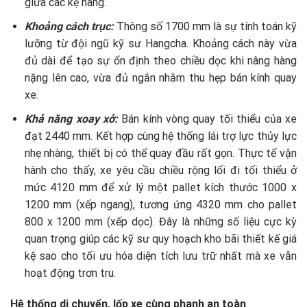
giữa các kệ hàng.
Khoảng cách trục:
Thông số 1700 mm là sự tính toán kỹ
lưỡng từ đội ngũ kỹ sư Hangcha. Khoảng cách này vừa
đủ dài để tạo sự ổn định theo chiều dọc khi nâng hàng
nặng lên cao, vừa đủ ngắn nhằm thu hẹp bán kính quay
xe.
Khả năng xoay xở:
Bán kính vòng quay tối thiểu của xe
đạt 2440 mm. Kết hợp cùng hệ thống lái trợ lực thủy lực
nhẹ nhàng, thiết bị có thể quay đầu rất gọn. Thực tế vận
hành cho thấy, xe yêu cầu chiều rộng lối đi tối thiểu ở
mức 4120 mm để xử lý một pallet kích thước 1000 x
1200 mm (xếp ngang), tương ứng 4320 mm cho pallet
800 x 1200 mm (xếp dọc). Đây là những số liệu cực kỳ
quan trọng giúp các kỹ sư quy hoạch kho bãi thiết kế giá
kệ sao cho tối ưu hóa diện tích lưu trữ nhất mà xe vẫn
hoạt động trơn tru.
Hệ thống di chuyển, lốp xe cùng phanh an toàn