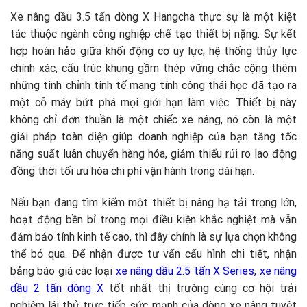
Xe nâng dầu 3.5 tấn dòng X Hangcha thực sự là một kiệt
tác thuộc ngành công nghiệp chế tạo thiết bị nặng. Sự kết
hợp hoàn hảo giữa khối động cơ uy lực, hệ thống thủy lực
chính xác, cấu trúc khung gầm thép vững chắc cộng thêm
những tinh chỉnh tinh tế mang tính công thái học đã tạo ra
một cỗ máy bứt phá mọi giới hạn làm việc. Thiết bị này
không chỉ đơn thuần là một chiếc xe nâng, nó còn là một
giải pháp toàn diện giúp doanh nghiệp của bạn tăng tốc
năng suất luân chuyển hàng hóa, giảm thiểu rủi ro lao động
đồng thời tối ưu hóa chi phí vận hành trong dài hạn.
Nếu bạn đang tìm kiếm một thiết bị nâng hạ tải trọng lớn,
hoạt động bền bỉ trong mọi điều kiện khắc nghiệt mà vẫn
đảm bảo tính kinh tế cao, thì đây chính là sự lựa chọn không
thể bỏ qua. Để nhận được tư vấn cấu hình chi tiết, nhận
bảng báo giá các loại
xe nâng dầu 2.5 tấn X Series,
xe nâng
dầu 2 tấn dòng X
tốt nhất thị trường cùng cơ hội trải
nghiệm lái thử trực tiếp sức mạnh của dòng xe nâng tuyệt