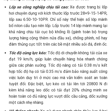
Lốp xe công nghiệp chịu tải cao:
Xe được trang bị lốp
hơi chuyên dụng với kích thước lốp trước 28×9-15-14PR,
lốp sau 6.50-10-10PR. Chỉ số này thể hiện số lớp mành
bố nilon cấu tạo nên lốp. Lốp trước 14 lớp mành mang lại
khả năng chịu tải cục bộ khổng lồ (gánh toàn bộ trọng
lượng hàng cộng thêm nửa đầu xe), chống phình, nổ hay
đâm thủng cực tốt trên các bề mặt nhiều sỏi đá, đinh ốc.
Tốc độ cùng lực kéo:
Tốc độ di chuyển không tải của xe
đạt 19 km/h, giúp luân chuyển hàng hóa nhanh chóng
giữa các phân xưởng. Tốc độ nâng có tải 0.38 m/s kết
hợp tốc độ hạ có tải 0.35 m/s đảm bảo năng suất công
việc luôn duy trì ở mức cao mà vẫn kiểm soát an toàn
tuyệt đối. Đặc biệt, lực kéo có tải lên tới 20800 N đi
kèm khả năng leo dốc có tải đạt 20% chứng minh xe
hoàn toàn có đủ năng lực vượt dốc cầu cảng, dốc xưởng
một cách nhẹ nhàng.