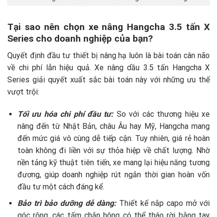
Tại sao nên chọn xe nâng Hangcha 3.5 tấn X
Series cho doanh nghiệp của bạn?
Quyết định đầu tư thiết bị nâng hạ luôn là bài toán cân não
về chi phí lẫn hiệu quả. Xe nâng dầu 3.5 tấn Hangcha X
Series giải quyết xuất sắc bài toán này với những ưu thế
vượt trội:
Tối ưu hóa chi phí đầu tư:
So với các thương hiệu xe
nâng đến từ Nhật Bản, châu Âu hay Mỹ, Hangcha mang
đến mức giá vô cùng dễ tiếp cận. Tuy nhiên, giá rẻ hoàn
toàn không đi liền với sự thỏa hiệp về chất lượng. Nhờ
nền tảng kỹ thuật tiên tiến, xe mang lại hiệu năng tương
đương, giúp doanh nghiệp rút ngắn thời gian hoàn vốn
đầu tư một cách đáng kể.
Bảo trì bảo dưỡng dễ dàng:
Thiết kế nắp capo mở với
góc rộng, các tấm chắn hông có thể tháo rời bằng tay