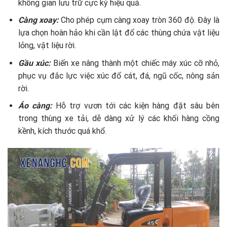
không gian lưu trữ cực kỳ hiệu quả.
Càng xoay:
Cho phép cụm càng xoay tròn 360 độ. Đây là
lựa chọn hoàn hảo khi cần lật đổ các thùng chứa vật liệu
lỏng, vật liệu rời.
Gầu xúc:
Biến xe nâng thành một chiếc máy xúc cỡ nhỏ,
phục vụ đắc lực việc xúc đổ cát, đá, ngũ cốc, nông sản
rời.
Áo càng:
Hỗ trợ vươn tới các kiện hàng đặt sâu bên
trong thùng xe tải, dễ dàng xử lý các khối hàng cồng
kềnh, kích thước quá khổ.