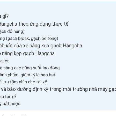
 gì?
Hangcha theo ứng dụng thực tế
ạch đỏ nung)
ng (gạch block, gạch bê tông)
 chuẩn của xe nâng kẹp gạch Hangcha
xe nâng kẹp gạch Hangcha
allet
và nâng cao năng suất lao động
hành phẩm, giảm tỷ lệ hao hụt
ối ưu tầm nhìn cho tài xế
 và bảo dưỡng định kỳ trong môi trường nhà máy gạ
o tài xế
ỳ bắt buộc