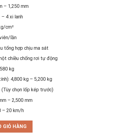
mm – 1,250 mm
 – 4 xi lanh
 kg/cm²
viên/lần
su tổng hợp chịu ma sát
một chiều chống rơi tự động
 580 kg
ính): 4,800 kg – 5,200 kg
i (Tùy chọn lốp kép trước)
0 mm – 2,500 mm
8 – 20 km/h
 GIỎ HÀNG