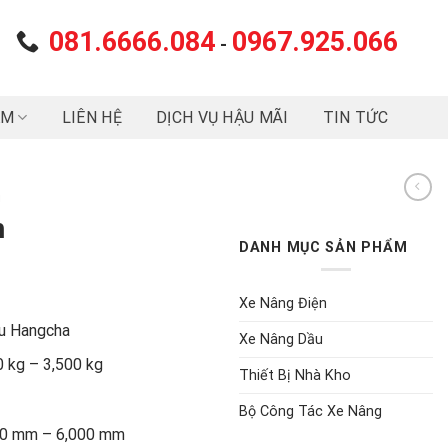
081.6666.084
0967.925.066
-
ẨM
LIÊN HỆ
DỊCH VỤ HẬU MÃI
TIN TỨC
g
h
DANH MỤC SẢN PHẨM
Xe Nâng Điện
ầu Hangcha
Xe Nâng Dầu
0 kg – 3,500 kg
Thiết Bị Nhà Kho
Bộ Công Tác Xe Nâng
000 mm – 6,000 mm