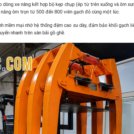
p dòng xe nâng kết hợp bộ kẹp chụp (ép từ trên xuống và ôm xu
hả năng ôm trọn từ 500 đến 800 viên gạch đỏ cùng một lúc.
nh mềm mại nhờ hệ thống đệm cao su dày, đảm bảo khối gạch liê
huyển nhanh trên sân bãi gồ ghề.