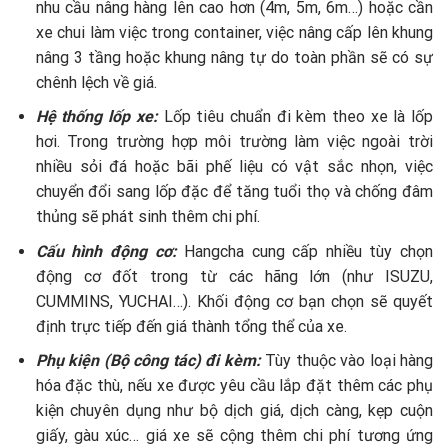
nhu cầu nâng hàng lên cao hơn (4m, 5m, 6m…) hoặc cần
xe chui làm việc trong container, việc nâng cấp lên khung
nâng 3 tầng hoặc khung nâng tự do toàn phần sẽ có sự
chênh lệch về giá.
Hệ thống lốp xe:
Lốp tiêu chuẩn đi kèm theo xe là lốp
hơi. Trong trường hợp môi trường làm việc ngoài trời
nhiều sỏi đá hoặc bãi phế liệu có vật sắc nhọn, việc
chuyển đổi sang lốp đặc để tăng tuổi thọ và chống đâm
thủng sẽ phát sinh thêm chi phí.
Cấu hình động cơ:
Hangcha cung cấp nhiều tùy chọn
động cơ đốt trong từ các hãng lớn (như ISUZU,
CUMMINS, YUCHAI…). Khối động cơ bạn chọn sẽ quyết
định trực tiếp đến giá thành tổng thể của xe.
Phụ kiện (Bộ công tác) đi kèm:
Tùy thuộc vào loại hàng
hóa đặc thù, nếu xe được yêu cầu lắp đặt thêm các phụ
kiện chuyên dụng như bộ dịch giá, dịch càng, kẹp cuộn
giấy, gàu xúc… giá xe sẽ cộng thêm chi phí tương ứng